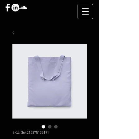
SKU: 364215375135191